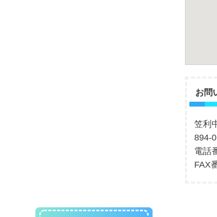
お問
笠利
894
電話番
FAX番