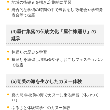
地域の指導者を招き,定期的に学習
総合的な学習の時間の中で練習をし,敬老会や学習発
表会等で披露
(4)屋仁集落の伝統文化「屋仁棒踊り」の
継承
棒踊りの歴史を学習
棒踊りを練習し,運動会やまちおこしフェスティバル
で披露
(5)奄美の海を生かしたカヌー体験
夏の間,学校前の海でカヌーに乗る練習（体力つく
り）
ふるさと体験留学生のカヌー体験