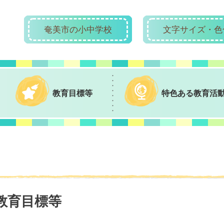
奄美市の小中学校
文字サイズ・色
教育目標等
特色ある教育活
教育目標等