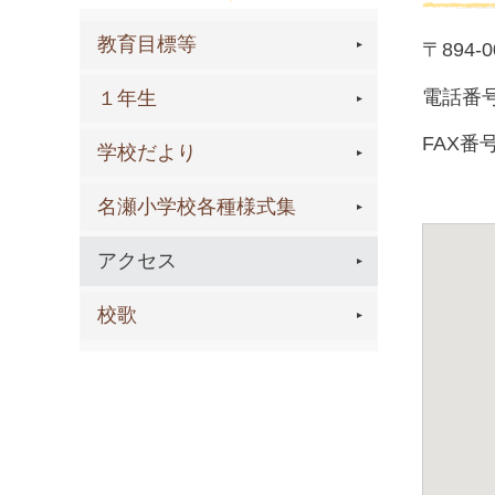
教育目標等
〒894
電話番号 （
１年生
FAX番号
学校だより
名瀬小学校各種様式集
アクセス
校歌