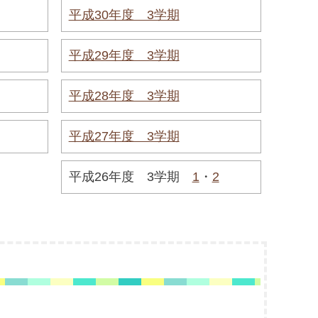
平成30年度 3学期
平成29年度 3学期
平成28年度 3学期
平成27年度 3学期
平成26年度 3学期
1
・
2