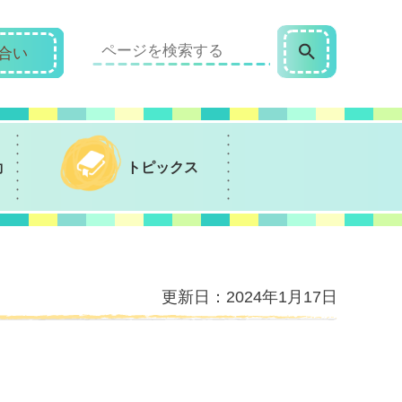
合い
動
トピックス
更新日：2024年1月17日